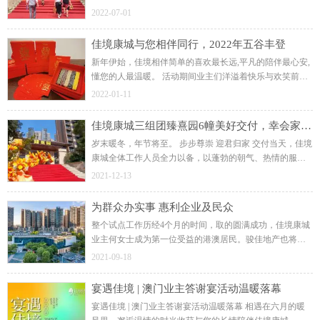
业主都满怀期待、一张张洋溢着幸福的笑脸见证着业主对
2022-07-01
佳境康城的满意和肯定。 高分兑现！
佳境康城与您相伴同行，2022年五谷丰登
新年伊始，佳境相伴简单的喜欢最长远,平凡的陪伴最心安,
懂您的人最温暖。 活动期间业主们洋溢着快乐与欢笑前来
佳境康城的各组团物业服务管理中心，在工作人员井然有
2022-01-11
序的安排下，领取着新春五谷丰登礼盒。
佳境康城三组团臻熹园6幢美好交付，幸会家味至
岁末暖冬，年节将至。 步步尊崇 迎君归家 交付当天，佳境
康城全体工作人员全力以备，以蓬勃的朝气、热情的服
务，迎接业主们的到来。 暖心交付，未来生活的美好开篇
2021-12-13
交付，是项目真正生命的开始。
为群众办实事 惠利企业及民众
整个试点工作历经4个月的时间，取的圆满成功，佳境康城
业主何女士成为第一位受益的港澳居民。骏佳地产也将继
续跟随党和政府的号召，深刻学习并贯彻新思想，做有利
2021-09-18
于人民的企业，为湾区港澳人民共筑第二故乡。
宴遇佳境 | 澳门业主答谢宴活动温暖落幕
宴遇佳境 | 澳门业主答谢宴活动温暖落幕 相遇在六月的暖