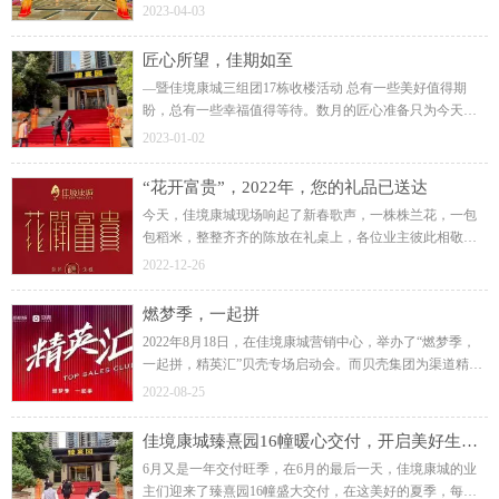
户。幸福气息与春天新绿铺满回家的路，让业主尽情享受
2023-04-03
在新家的美好旅途。
匠心所望，佳期如至
—暨佳境康城三组团17栋收楼活动 总有一些美好值得期
盼，总有一些幸福值得等待。数月的匠心准备只为今天向
业主道一声：“您好，欢迎回家！”终于在12月31日，2022年
2023-01-02
最后的这一天，画上圆满的句号。
“花开富贵”，2022年，您的礼品已送达
今天，佳境康城现场响起了新春歌声，一株株兰花，一包
包稻米，整整齐齐的陈放在礼桌上，各位业主彼此相敬如
宾，排队而行，领取佳境康城送上的新春祝福。物料是房
2022-12-26
子的建筑细节打造，还是对业主的生活关怀。
燃梦季，一起拼
2022年8月18日，在佳境康城营销中心，举办了“燃梦季，
一起拼，精英汇”贝壳专场启动会。而贝壳集团为渠道精英
们带来的系列重磅利好，显然已经表明了佳境康城的高品
2022-08-25
质、湾区芯、匠心居种种优势。
佳境康城臻熹园16幢暖心交付，开启美好生活新篇章
6月又是一年交付旺季，在6月的最后一天，佳境康城的业
主们迎来了臻熹园16幢盛大交付，在这美好的夏季，每位