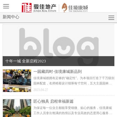
新闻中心
十年一城 全新启程2023
一园藏四时·佳境康城新品到
佳境康城都拥有足够的“确定性”。为本项目打造了千万级别
园林配套，名师精着设计细琢每寸空间，五大主题园林尊
享墅级园景，更有尊贵独享室内外恒温双泳池，品质物业
2023-04-27
畅享360°管家服务。用材用料再次全面升维交标。
匠心独具 启程幸福新篇
为保证每一位业主都能享受细微、贴心的服务，佳境康城
工作人员拿出饱满的热情以及专业高效的态度用心服务客