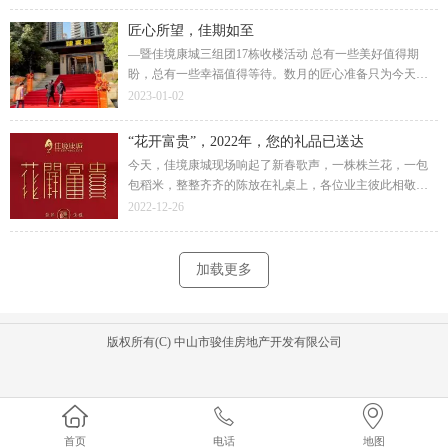
在新家的美好旅途。
匠心所望，佳期如至
—暨佳境康城三组团17栋收楼活动 总有一些美好值得期
盼，总有一些幸福值得等待。数月的匠心准备只为今天向
业主道一声：“您好，欢迎回家！”终于在12月31日，2022年
2023-01-02
最后的这一天，画上圆满的句号。
“花开富贵”，2022年，您的礼品已送达
今天，佳境康城现场响起了新春歌声，一株株兰花，一包
包稻米，整整齐齐的陈放在礼桌上，各位业主彼此相敬如
宾，排队而行，领取佳境康城送上的新春祝福。物料是房
2022-12-26
子的建筑细节打造，还是对业主的生活关怀。
加载更多
版权所有(C) 中山市骏佳房地产开发有限公司
首页
电话
地图