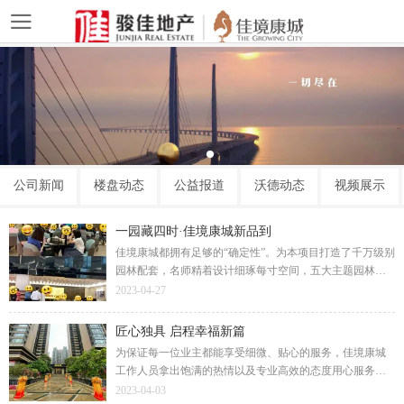
公司新闻
楼盘动态
公益报道
沃德动态
视频展示
一园藏四时·佳境康城新品到
佳境康城都拥有足够的“确定性”。为本项目打造了千万级别
园林配套，名师精着设计细琢每寸空间，五大主题园林尊
享墅级园景，更有尊贵独享室内外恒温双泳池，品质物业
2023-04-27
畅享360°管家服务。用材用料再次全面升维交标。
匠心独具 启程幸福新篇
为保证每一位业主都能享受细微、贴心的服务，佳境康城
工作人员拿出饱满的热情以及专业高效的态度用心服务客
户。幸福气息与春天新绿铺满回家的路，让业主尽情享受
2023-04-03