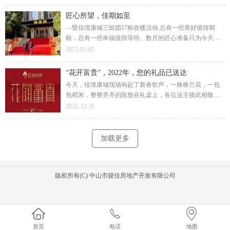
在新家的美好旅途。
匠心所望，佳期如至
—暨佳境康城三组团17栋收楼活动 总有一些美好值得期
盼，总有一些幸福值得等待。数月的匠心准备只为今天向
业主道一声：“您好，欢迎回家！”终于在12月31日，2022年
2023-01-02
最后的这一天，画上圆满的句号。
“花开富贵”，2022年，您的礼品已送达
今天，佳境康城现场响起了新春歌声，一株株兰花，一包
包稻米，整整齐齐的陈放在礼桌上，各位业主彼此相敬如
宾，排队而行，领取佳境康城送上的新春祝福。物料是房
2022-12-26
子的建筑细节打造，还是对业主的生活关怀。
加载更多
版权所有(C) 中山市骏佳房地产开发有限公司
首页
电话
地图