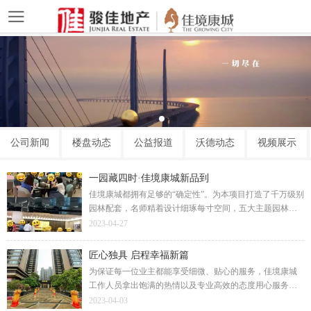
公司新闻
楼盘动态
公益报道
沃德动态
视频展示
一园藏四时·佳境康城新品到
佳境康城都拥有足够的“确定性”。为本项目打造了千万级别
园林配套，名师精着设计细琢每寸空间，五大主题园林尊
享墅级园景，更有尊贵独享室内外恒温双泳池，品质物业
2023-04-27
畅享360°管家服务。用材用料再次全面升维交标。
匠心独具 启程幸福新篇
为保证每一位业主都能享受细微、贴心的服务，佳境康城
工作人员拿出饱满的热情以及专业高效的态度用心服务客
户。幸福气息与春天新绿铺满回家的路，让业主尽情享受
2023-04-03