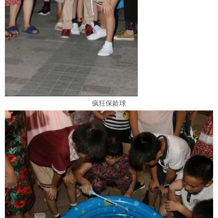
疯狂保龄球